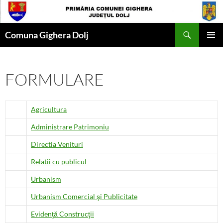
Skip
to
Search
content
Comuna Gighera Dolj
PRIMAR
MENU
FORMULARE
Agricultura
Administrare Patrimoniu
Directia Venituri
Relatii cu publicul
Urbanism
Urbanism Comercial şi Publicitate
Evidenţă Construcţii