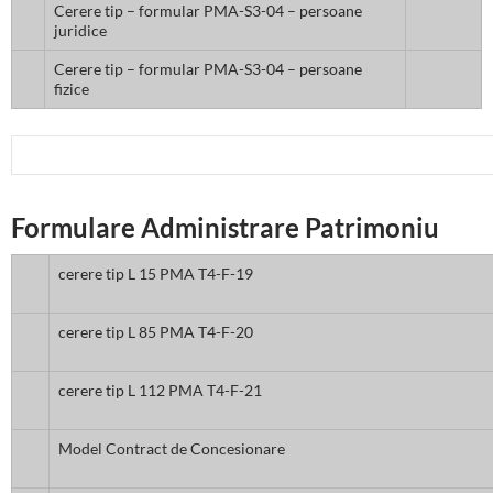
Cerere tip – formular PMA-S3-04 – persoane
juridice
Cerere tip – formular PMA-S3-04 – persoane
fizice
Formulare Administrare Patrimoniu
cerere tip L 15 PMA T4-F-19
cerere tip L 85 PMA T4-F-20
cerere tip L 112 PMA T4-F-21
Model Contract de Concesionare