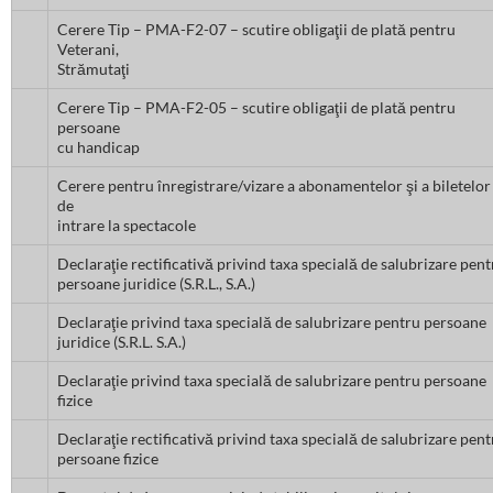
Cerere Tip – PMA-F2-07 – scutire obligaţii de plată pentru
Veterani,
Strămutaţi
Cerere Tip – PMA-F2-05 – scutire obligaţii de plată pentru
persoane
cu handicap
Cerere pentru înregistrare/vizare a abonamentelor şi a biletelor
de
intrare la spectacole
Declaraţie rectificativă privind taxa specială de salubrizare pent
persoane juridice (S.R.L., S.A.)
Declaraţie privind taxa specială de salubrizare pentru persoane
juridice (S.R.L. S.A.)
Declaraţie privind taxa specială de salubrizare pentru persoane
fizice
Declaraţie rectificativă privind taxa specială de salubrizare pent
persoane fizice