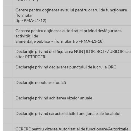
Cerere pentru obţinerea avizului pentru orarul de funcţionare –
(formular
tip –PMA-L1-12)
Cererea pentru obţinerea autorizaţiei privind desfăşurarea
activităţii de
alimentaţie publică – (formular tip –PMA-L1-18)
Declaraţie privind desfăşurarea NUNŢILOR, BOTEZURILOR sau
altor PETRECERI
Declaraţie privind declararea punctului de lucru la ORC
Declaraţie nepoluare fonică
Declaraţie privind achitarea vizelor anuale
Declaraţie privind caracteristicile funcţionale ale localului
CERERE pentru vizarea Autorizaţiei de funcţionare/Autorizaţiei