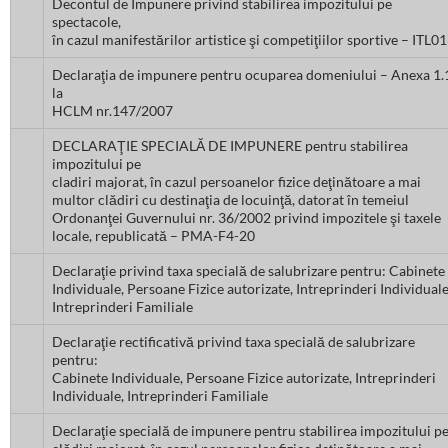
Decontul de Impunere privind stabilirea impozitului pe
spectacole,
în cazul manifestărilor artistice şi competiţiilor sportive – ITL0
Declaraţia de impunere pentru ocuparea domeniului – Anexa 1.
la
HCLM nr.147/2007
DECLARAŢIE SPECIALĂ DE IMPUNERE pentru stabilirea
impozitului pe
cladiri majorat, în cazul persoanelor fizice deţinătoare a mai
multor clădiri cu destinaţia de locuinţă, datorat în temeiul
Ordonanţei Guvernului nr. 36/2002 privind impozitele şi taxele
locale, republicată – PMA-F4-20
Declaraţie privind taxa specială de salubrizare pentru: Cabinete
Individuale, Persoane Fizice autorizate, Intreprinderi Individuale
Intreprinderi Familiale
Declaraţie rectificativă privind taxa specială de salubrizare
pentru:
Cabinete Individuale, Persoane Fizice autorizate, Intreprinderi
Individuale, Intreprinderi Familiale
Declaraţie specială de impunere pentru stabilirea impozitului p