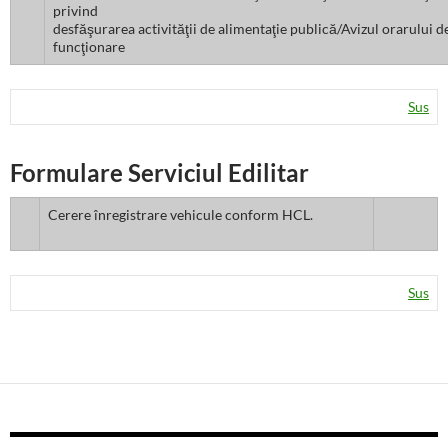
privind
desfăşurarea activităţii de alimentaţie publică/Avizul orarului d
funcţionare
Sus
Formulare Serviciul Edilitar
Cerere înregistrare vehicule conform HCL.
Sus