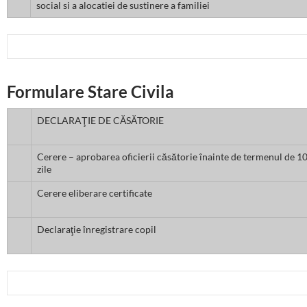
social si a alocatiei de sustinere a familiei
Formulare Stare Civila
DECLARAŢIE DE CĂSĂTORIE
Cerere – aprobarea oficierii căsătorie înainte de termenul de 1
zile
Cerere eliberare certificate
Declaraţie înregistrare copil