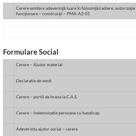
Cerere emitere adeverinţă luare în folosinţă/radiere, autorizaţie
funcţionare – construcţii – PMA-A2-01
Formulare Social
Cerere – Ajutor material
Declaratie de venit
Cerere – portii de hrana la C.A.S.
Cerere – indemnizatie persoane cu handicap
Adeverinta ajutor social – cerere