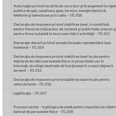
Autorizaţia privind lucrările de racorduri şi branşament la reţel
publice de apă, canalizare, gaze, termice, energie electrică,
telefonie şi televiziune prin cablu – ITL 010
Declaraţia de impunere privind stabilirea taxei, în sumă fixă,
pentru folosirea mijloacelor de reclamă şi publicitate, precum ş
pentru firma instalată la locul exercitării activităţii – ITL 011
Declaraţie-decont privind sumele încasate reprezentând taxa
hotelieră – ITL 014
Declaraţia de impunere privind stabilirea taxei locale pentru
deţinerea de către persoanele fizice, în proprietate sau în
folosinţă, de utilaje destinate să funcţioneze în scopul obţinerii
de venit – ITL 015
Declaraţia de impunere privind stabilirea taxei locale pentru
vehicule lente – ITL 016
Legitimaţie – ITL 017
Procesul verbal – înştiinţare de plată pentru impozitul pe clădir
datorat de persoanele fizice – ITL 018