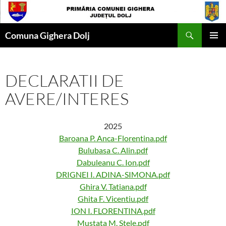
Skip
to
Search
content
Comuna Gighera Dolj
PRIMAR
MENU
DECLARATII DE
AVERE/INTERES
2025
Baroana P. Anca-Florentina.pdf
Bulubasa C. Alin.pdf
Dabuleanu C. Ion.pdf
DRIGNEI I. ADINA-SIMONA.pdf
Ghira V. Tatiana.pdf
Ghita F. Vicentiu.pdf
ION I. FLORENTINA.pdf
Mustata M. Stele.pdf