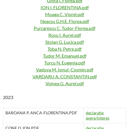
Ghita I. Florea.pdf
ION I. FLORENTINA.pdf
Moaga C. Viorel.pdf
Neacsu G.H.E. Florea.pdf
Purcarescu C. Tudor-Florea.pdf
Rosu I. Aurel.pdf
Stoian G. Lucica.pdf
Toba N. Petre.pdf
Tudor M. Emanuel.pdf
Turcu N. Eugenia.pdf
Vaduva M. Ionut-Cosmin.pdf
VARDARU A. CONSTANTIN.pdf
Voinea G. Aurel.pdf
2023
BAROANA P. ANCA-FLORENTINA.PDF
declaratie
avere/interes
CONE O. ION.PDF
declaratie